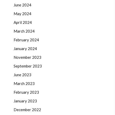
June 2024
May 2024
April 2024
March 2024
February 2024
January 2024
November 2023
September 2023
June 2023
March 2023
February 2023
January 2023
December 2022