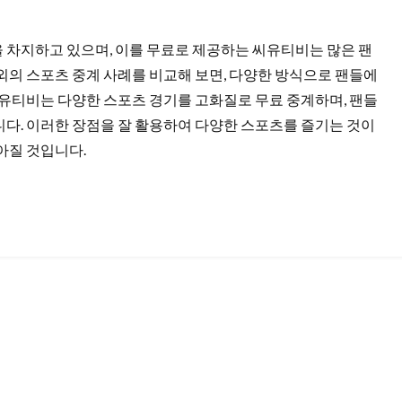
 차지하고 있으며, 이를 무료로 제공하는 씨유티비는 많은 팬
외의 스포츠 중계 사례를 비교해 보면, 다양한 방식으로 팬들에
씨유티비는 다양한 스포츠 경기를 고화질로 무료 중계하며, 팬들
니다. 이러한 장점을 잘 활용하여 다양한 스포츠를 즐기는 것이
아질 것입니다.