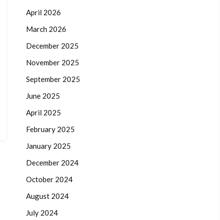
April 2026
March 2026
December 2025
November 2025
September 2025
June 2025
April 2025
February 2025
January 2025
December 2024
October 2024
August 2024
July 2024