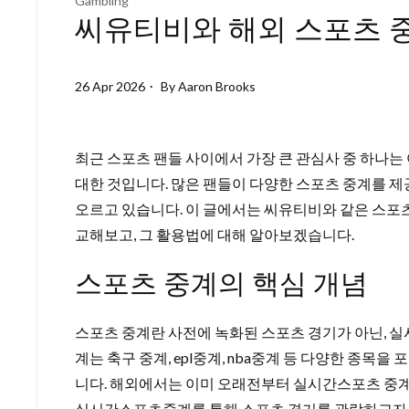
Gambling
씨유티비와 해외 스포츠 중
26 Apr 2026
By
Aaron Brooks
최근 스포츠 팬들 사이에서 가장 큰 관심사 중 하나는
대한 것입니다. 많은 팬들이 다양한 스포츠 중계를 제
오르고 있습니다. 이 글에서는 씨유티비와 같은 스포
교해보고, 그 활용법에 대해 알아보겠습니다.
스포츠 중계의 핵심 개념
스포츠 중계란 사전에 녹화된 스포츠 경기가 아닌, 
계는 축구 중계, epl중계, nba중계 등 다양한 종목
니다. 해외에서는 이미 오래전부터 실시간스포츠 중계
실시간스포츠중계를 통해 스포츠 경기를 관람하고자 