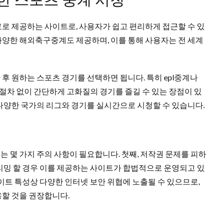
로 제공하는 사이트로, 사용자가 쉽고 편리하게 접근할 수 있
양한 해외축구중계도 제공하며, 이를 통해 사용자는 전 세계
 원하는 스포츠 경기를 선택하면 됩니다. 특히 epl중계나
절차 없이 간단하게 고화질의 경기를 즐길 수 있는 장점이 있
다양한 국가의 리그와 경기를 실시간으로 시청할 수 있습니다.
 몇 가지 주의 사항이 필요합니다. 첫째, 저작권 문제를 피하
리밍 할 경우 이를 제공하는 사이트가 합법적으로 운영되고 있
이트 특성상 다양한 인터넷 보안 위협에 노출될 수 있으므로,
할 것을 권장합니다.