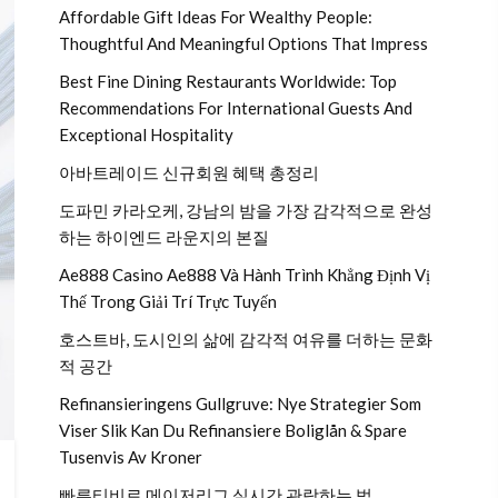
Affordable Gift Ideas For Wealthy People:
Thoughtful And Meaningful Options That Impress
Best Fine Dining Restaurants Worldwide: Top
Recommendations For International Guests And
Exceptional Hospitality
아바트레이드 신규회원 혜택 총정리
도파민 카라오케, 강남의 밤을 가장 감각적으로 완성
하는 하이엔드 라운지의 본질
Ae888 Casino Ae888 Và Hành Trình Khẳng Định Vị
Thế Trong Giải Trí Trực Tuyến
호스트바, 도시인의 삶에 감각적 여유를 더하는 문화
적 공간
Refinansieringens Gullgruve: Nye Strategier Som
Viser Slik Kan Du Refinansiere Boliglån & Spare
Tusenvis Av Kroner
빠른티비로 메이저리그 실시간 관람하는 법