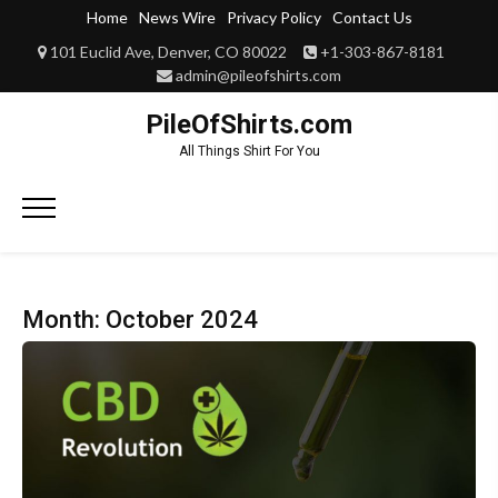
Skip
Home
News Wire
Privacy Policy
Contact Us
to
101 Euclid Ave, Denver, CO 80022
+1-303-867-8181
content
admin@pileofshirts.com
PileOfShirts.com
All Things Shirt For You
Primary
Menu
Month:
October 2024