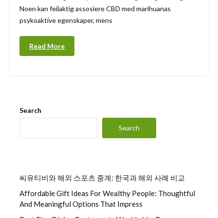
Noen kan feilaktig assosiere CBD med marihuanas
psykoaktive egenskaper, mens
Read More
Search
Search
씨유티비와 해외 스포츠 중계: 한국과 해외 사례 비교
Affordable Gift Ideas For Wealthy People: Thoughtful
And Meaningful Options That Impress