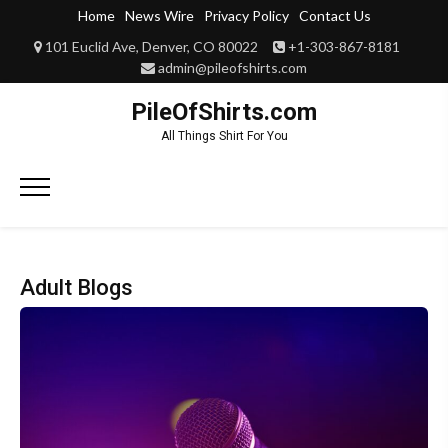
Skip
Home
News Wire
Privacy Policy
Contact Us
to
101 Euclid Ave, Denver, CO 80022
+1-303-867-8181
content
admin@pileofshirts.com
PileOfShirts.com
All Things Shirt For You
Primary
Menu
Adult Blogs