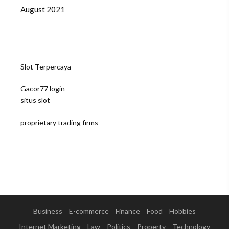
August 2021
Slot Terpercaya
Gacor77 login
situs slot
proprietary trading firms
Business
E-commerce
Finance
Food
Hobbies
Internet Marketing
Law
Politics
Property
Technology