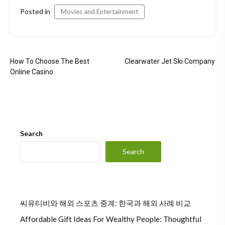
Posted in
Movies and Entertainment
Post
How To Choose The Best
Clearwater Jet Ski Company
navigation
Online Casino
Search
Search
씨유티비와 해외 스포츠 중계: 한국과 해외 사례 비교
Affordable Gift Ideas For Wealthy People: Thoughtful