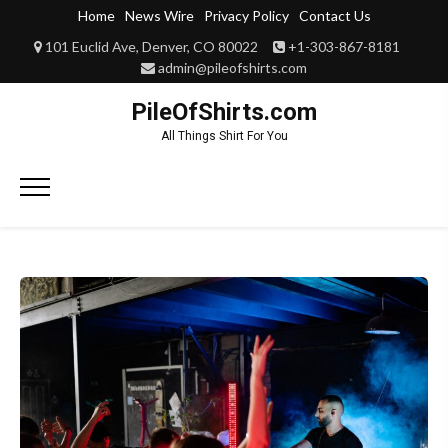
Skip
Home
News Wire
Privacy Policy
Contact Us
to
101 Euclid Ave, Denver, CO 80022
+1-303-867-8181
content
admin@pileofshirts.com
PileOfShirts.com
All Things Shirt For You
Primary
Menu